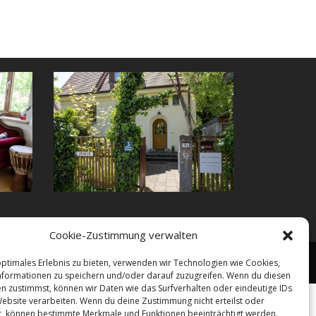
Cookie-Zustimmung verwalten
rechnung
Ausbildung
Impressum
Datenschutz
optimales Erlebnis zu bieten, verwenden wir Technologien wie Cookies,
formationen zu speichern und/oder darauf zuzugreifen. Wenn du diesen
n zustimmst, können wir Daten wie das Surfverhalten oder eindeutige IDs
Website verarbeiten. Wenn du deine Zustimmung nicht erteilst oder
t, können bestimmte Merkmale und Funktionen beeinträchtigt werden.