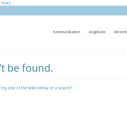
true);
Skip
Kommunikation
Angebote
Abrech
to
content
t be found.
e try one of the links below or a search?