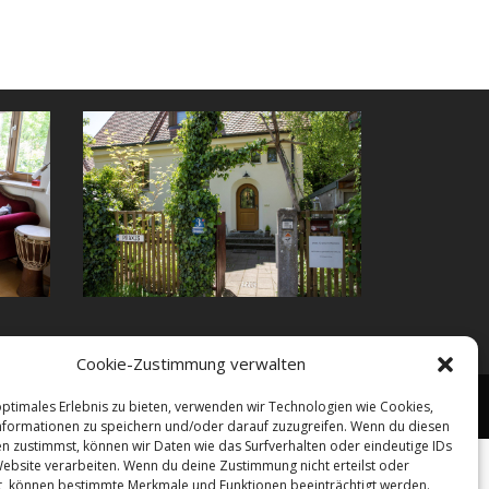
Cookie-Zustimmung verwalten
rechnung
Ausbildung
Impressum
Datenschutz
optimales Erlebnis zu bieten, verwenden wir Technologien wie Cookies,
formationen zu speichern und/oder darauf zuzugreifen. Wenn du diesen
n zustimmst, können wir Daten wie das Surfverhalten oder eindeutige IDs
Website verarbeiten. Wenn du deine Zustimmung nicht erteilst oder
t, können bestimmte Merkmale und Funktionen beeinträchtigt werden.