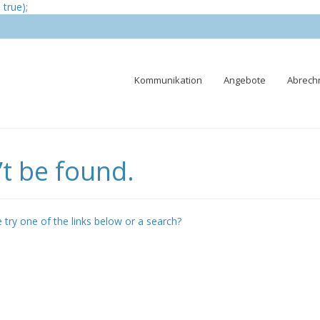
true);
Skip
Kommunikation
Angebote
Abrech
to
content
t be found.
e try one of the links below or a search?