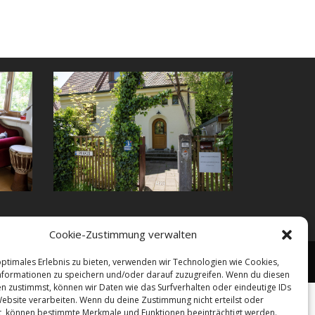
Cookie-Zustimmung verwalten
rechnung
Ausbildung
Impressum
Datenschutz
optimales Erlebnis zu bieten, verwenden wir Technologien wie Cookies,
formationen zu speichern und/oder darauf zuzugreifen. Wenn du diesen
n zustimmst, können wir Daten wie das Surfverhalten oder eindeutige IDs
Website verarbeiten. Wenn du deine Zustimmung nicht erteilst oder
t, können bestimmte Merkmale und Funktionen beeinträchtigt werden.