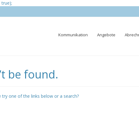
true);
Skip
Kommunikation
Angebote
Abrech
to
content
t be found.
e try one of the links below or a search?