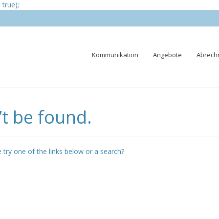
true);
Skip
Kommunikation
Angebote
Abrech
to
content
t be found.
e try one of the links below or a search?