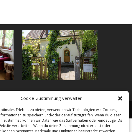
Cookie-Zustimmung verwalten
rechnung
Ausbildung
Impressum
Datenschutz
optimales Erlebnis zu bieten, verwenden wir Technologien wie Cookies,
formationen zu speichern und/oder darauf zuzugreifen. Wenn du diesen
n zustimmst, können wir Daten wie das Surfverhalten oder eindeutige IDs
Website verarbeiten. Wenn du deine Zustimmung nicht erteilst oder
t, können bestimmte Merkmale und Funktionen beeinträchtigt werden.