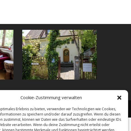
Cookie-Zustimmung verwalten
rechnung
Ausbildung
Impressum
Datenschutz
optimales Erlebnis zu bieten, verwenden wir Technologien wie Cookies,
formationen zu speichern und/oder darauf zuzugreifen. Wenn du diesen
n zustimmst, können wir Daten wie das Surfverhalten oder eindeutige IDs
Website verarbeiten. Wenn du deine Zustimmung nicht erteilst oder
t, können bestimmte Merkmale und Funktionen beeinträchtigt werden.