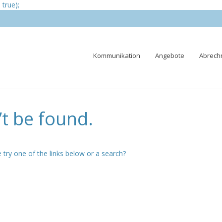
true);
Skip
Kommunikation
Angebote
Abrech
to
content
t be found.
e try one of the links below or a search?