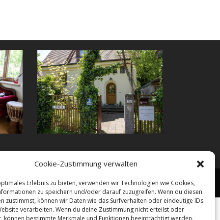
Cookie-Zustimmung verwalten
rechnung
Ausbildung
Impressum
Datenschutz
optimales Erlebnis zu bieten, verwenden wir Technologien wie Cookies,
formationen zu speichern und/oder darauf zuzugreifen. Wenn du diesen
n zustimmst, können wir Daten wie das Surfverhalten oder eindeutige IDs
Website verarbeiten. Wenn du deine Zustimmung nicht erteilst oder
t, können bestimmte Merkmale und Funktionen beeinträchtigt werden.