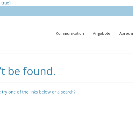
true);
Skip
Kommunikation
Angebote
Abrech
to
content
t be found.
e try one of the links below or a search?