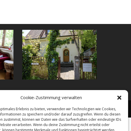
Cookie-Zustimmung verwalten
rechnung
Ausbildung
Impressum
Datenschutz
optimales Erlebnis zu bieten, verwenden wir Technologien wie Cookies,
formationen zu speichern und/oder darauf zuzugreifen. Wenn du diesen
n zustimmst, können wir Daten wie das Surfverhalten oder eindeutige IDs
Website verarbeiten. Wenn du deine Zustimmung nicht erteilst oder
t, können bestimmte Merkmale und Funktionen beeinträchtigt werden.