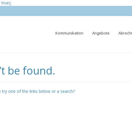
true);
Skip
Kommunikation
Angebote
Abrech
to
content
t be found.
e try one of the links below or a search?