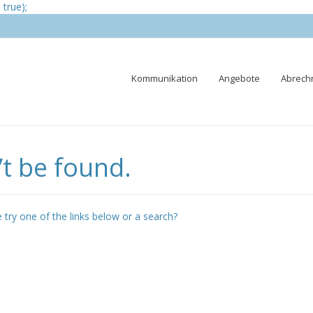
true);
Skip
Kommunikation
Angebote
Abrech
to
content
t be found.
e try one of the links below or a search?