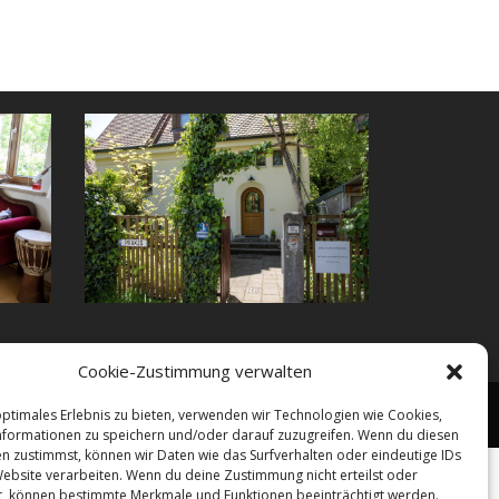
Cookie-Zustimmung verwalten
rechnung
Ausbildung
Impressum
Datenschutz
optimales Erlebnis zu bieten, verwenden wir Technologien wie Cookies,
formationen zu speichern und/oder darauf zuzugreifen. Wenn du diesen
n zustimmst, können wir Daten wie das Surfverhalten oder eindeutige IDs
Website verarbeiten. Wenn du deine Zustimmung nicht erteilst oder
t, können bestimmte Merkmale und Funktionen beeinträchtigt werden.