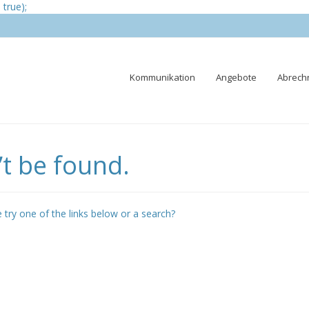
true);
Skip
Kommunikation
Angebote
Abrech
to
content
t be found.
e try one of the links below or a search?